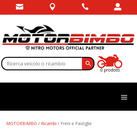




0 prodotti
MOTORBIMBO
/
Ricambi
/ Freni e Pastiglie