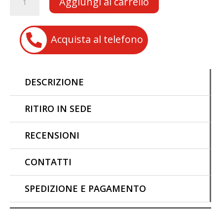
Aggiungi al carrello
o
A
Li
freno
per
o
p
n
MINICROSS
k
p
k

Acquista al telefono
PITBIKE
quantità
DESCRIZIONE
RITIRO IN SEDE
RECENSIONI
CONTATTI
SPEDIZIONE E PAGAMENTO