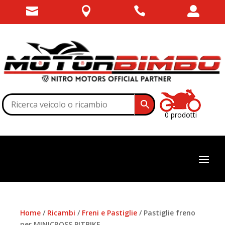




0 prodotti
Home
/
Ricambi
/
Freni e Pastiglie
/ Pastiglie freno
per MINICROSS PITBIKE