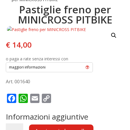
Pastiglie freno per
MINICROSS PITBIKE
€
14,00
o paga a rate senza interessi con
maggiori informazioni
Art. 001640
F
W
E
C
ac
h
m
o
e
at
ai
p
Informazioni aggiuntive
b
s
l
y
Pastiglie