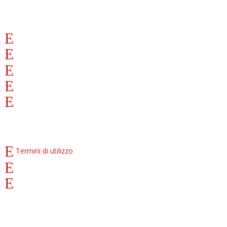
INFORMAZIONI
Azienda
Dove siamo
Condizioni di vendita
Pagamento a rate
Diventa Partner
COOKIE E PRIVACY
Termini di utilizzo
Privacy Policy
Cookies Policy
ACCOUNT