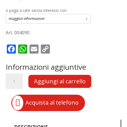
o paga a rate senza interessi con
maggiori informazioni
Art. 004090
F
W
E
C
ac
h
m
o
e
at
ai
p
Informazioni aggiuntive
b
s
l
y
MOZZO
Aggiungi al carrello
o
A
Li
RUOTA
3
o
p
n
PERNI
k
p
k

Acquista al telefono
+
GANASCIA
CON
FRENO