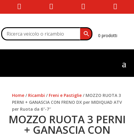




0 prodotti
Home
/
Ricambi
/
Freni e Pastiglie
/ MOZZO RUOTA 3
PERNI + GANASCIA CON FRENO DX per MIDIQUAD ATV
per Ruota da 6″-7″
MOZZO RUOTA 3 PERNI
+ GANASCIA CON