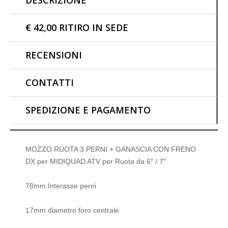
DESCRIZIONE
DX
per
MIDIQUAD
€ 42,00 RITIRO IN SEDE
ATV
per
RECENSIONI
Ruota
da
CONTATTI
6"-7"
quantità
SPEDIZIONE E PAGAMENTO
MOZZO RUOTA 3 PERNI + GANASCIA CON FRENO
DX per MIDIQUAD ATV per Ruota da 6″ / 7″
78mm Interasse perni
17mm diametro foro centrale