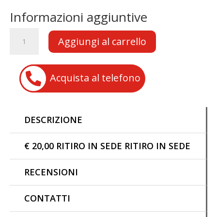
ac
h
m
o
e
at
ai
p
Informazioni aggiuntive
b
s
l
y
CARBURATORE
Aggiungi al carrello
o
A
Li
49cc
Minimoto
o
p
n
Minicross
k
p
k

Acquista al telefono
Miniquad
quantità
DESCRIZIONE
€ 20,00 RITIRO IN SEDE RITIRO IN SEDE
RECENSIONI
CONTATTI