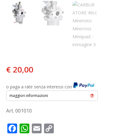
€
20,00
o paga a rate senza interessi con
maggiori informazioni
Art. 001010
F
W
E
C