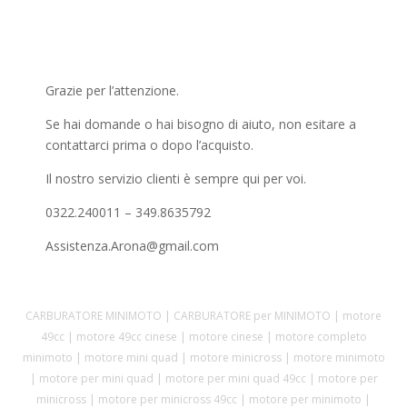
Grazie per l’attenzione.
Se hai domande o hai bisogno di aiuto, non esitare a
contattarci prima o dopo l’acquisto.
Il nostro servizio clienti è sempre qui per voi.
0322.240011 – 349.8635792
Assistenza.Arona@gmail.com
CARBURATORE MINIMOTO | CARBURATORE per MINIMOTO | motore
49cc | motore 49cc cinese | motore cinese | motore completo
minimoto | motore mini quad | motore minicross | motore minimoto
| motore per mini quad | motore per mini quad 49cc | motore per
minicross | motore per minicross 49cc | motore per minimoto |