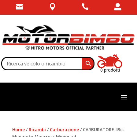




0 prodotti
Home
/
Ricambi
/
Carburazione
/ CARBURATORE 49cc
Minimoto Minicross Miniquad