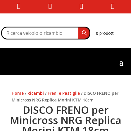




0 prodotti
Home
/
Ricambi
/
Freni e Pastiglie
/ DISCO FRENO per
Minicross NRG Replica Morini KTM 18cm
DISCO FRENO per
Minicross NRG Replica
Morini KTM 18cm