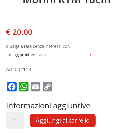
€
20,00
o paga a rate senza interessi con
maggiori informazioni
Art. 002113
F
W
E
C
ac
h
m
o
e
at
ai
p
Informazioni aggiuntive
b
s
l
y
DISCO
Aggiungi al carrello
o
A
Li
FRENO
per