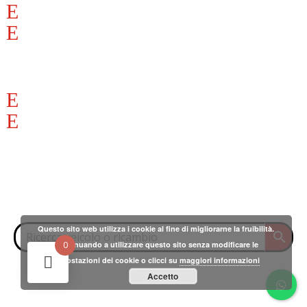
Privacy Policy
Cookies Policy
ACCOUNT
Profilo
Carrello
SOCIAL
CERCA
Questo sito web utilizza i cookie al fine di migliorarne la fruibilità.
Continuando a utilizzare questo sito senza modificare le
0
impostazioni dei cookie o clicci su
maggiori informazioni
Accetto