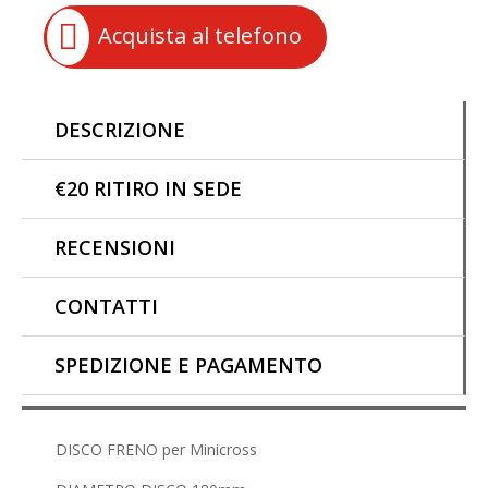
o
p
n
Minicross
k
p
k

Acquista al telefono
NRG
Replica
Morini
KTM
DESCRIZIONE
18cm
quantità
€20 RITIRO IN SEDE
RECENSIONI
CONTATTI
SPEDIZIONE E PAGAMENTO
DISCO FRENO per Minicross