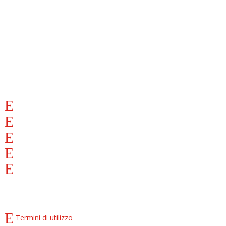
MOTORBIMBO.IT
(+39) 0322 240011
info@motorbimbo.it
Via Godio e Pirovano, 18
Lun – Sab dalle 09:00 alle 19:00
INFORMAZIONI
Azienda
Dove siamo
Condizioni di vendita
Pagamento a rate
Diventa Partner
COOKIE E PRIVACY
Termini di utilizzo