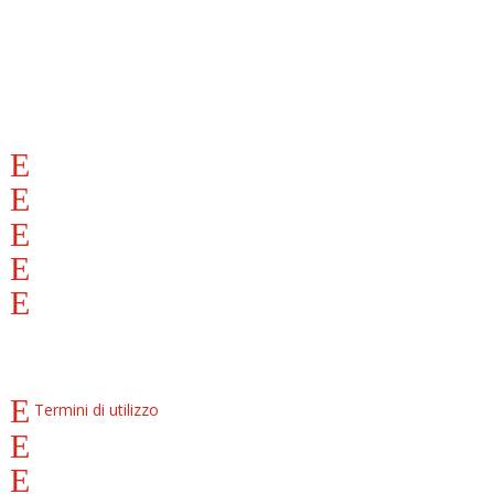
(+39) 0322 240011
info@motorbimbo.it
Via Godio e Pirovano, 18
Lun – Sab dalle 09:00 alle 19:00
INFORMAZIONI
Azienda
Dove siamo
Condizioni di vendita
Pagamento a rate
Diventa Partner
COOKIE E PRIVACY
Termini di utilizzo
Privacy Policy
Cookies Policy