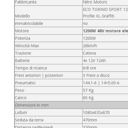
Fabbricante
Nitro Motors
ECO TORINO SPORT 1
Modello
Profile XL Graffiti
immatricolabile
no
Motore
1200W 48V motore ele
Potenza
1200W
Velocità-Max
26km/h
Trazione
Catena
Batterie
4x 12V 12Ah
Tempo di ricarica
6/8 ore
Freni anteriori | posteriori
3 Freni a disco
Pneumatici
144.1-6 | 14×5.00-6
Peso
57 Kg
Carico
60 Kg
Dimensioni in mm
LxBxH
1080x635x670
Seduta da terra
470mm
Distanza sedile/piedi
320mm