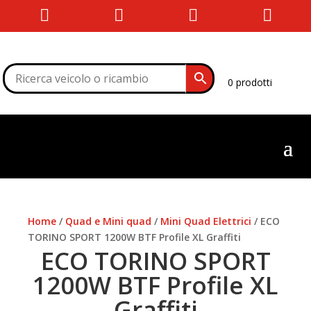




0 prodotti
Home
/
Quad e Mini quad
/
Mini Quad Elettrici
/ ECO
TORINO SPORT 1200W BTF Profile XL Graffiti
ECO TORINO SPORT
1200W BTF Profile XL
Graffiti