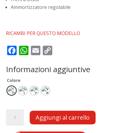
Ammortizzatore regolabile
RICAMBI PER QUESTO MODELLO
F
W
E
C
ac
h
m
o
e
at
ai
p
Informazioni aggiuntive
b
s
l
y
Colore
o
A
Li
o
p
n
k
p
k
ECO
Aggiungi al carrello
TORINO
SPORT
1200W