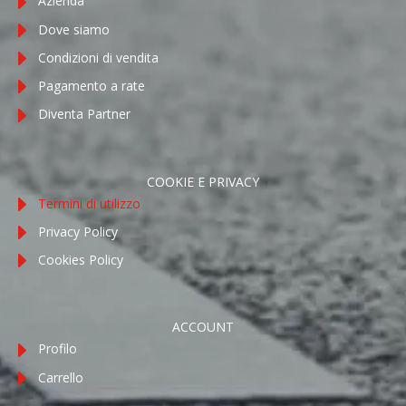
Azienda
Dove siamo
Condizioni di vendita
Pagamento a rate
Diventa Partner
COOKIE E PRIVACY
Termini di utilizzo
Privacy Policy
Cookies Policy
ACCOUNT
Profilo
Carrello