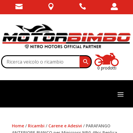




0 prodotti
Home
/
Ricambi
/
Carene e Adesivi
/ PARAFANGO
ANTERIORE BIANCO per Minicross NRG 49cc Replica