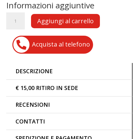
e
at
ai
p
Informazioni aggiuntive
b
s
l
y
PARAFANGO
Aggiungi al carrello
o
A
Li
ANTERIORE
BIANCO
o
p
n
per
k
p
k

Acquista al telefono
Minicross
NRG
49cc
Replica
DESCRIZIONE
Morini
KTM
quantità
€ 15,00 RITIRO IN SEDE
RECENSIONI
CONTATTI
SPEDIZIONE E PAGAMENTO