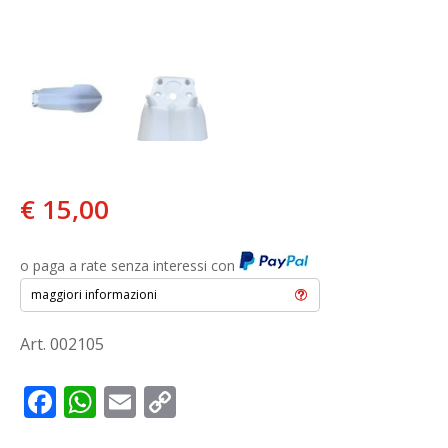
€
15,00
o paga a rate senza interessi con
maggiori informazioni
Art. 002105
F
W
E
C
ac
h
m
o