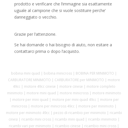
prodotto e verificare che l’immagine sia esattamente
uguale al campione che si vuole sostituire perche’
danneggiato o vecchio.
Grazie per l’attenzione.
Se hai domande o hai bisogno di aiuto, non esitare a
contattarci prima o dopo l’acquisto.
bobina mini quad | bobina minicross | BOBINA PER MINIMOTO |
CARBURATORE MINIMOTO | CARBURATORE per MINIMOTO | motore
49cc | motore 49cc cinese | motore cinese | motore completo
minimoto | motore mini quad | motore minicross | motore minimoto
| motore per mini quad | motore per mini quad 49cc | motore per
minicross | motore per minicross 49cc | motore per minimoto |
motore per minimoto 49cc | pezzo di ricambio per minimoto | ricambi
cinesi | ricambi mini cross | ricambi mini quad | ricambi minimoto |
ricambi vari per minimoto | ricambio cinese | ricambio mini cross |