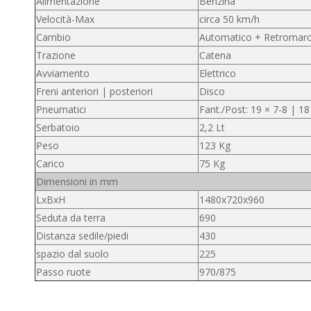
Alimentazione
Benzina
Velocità-Max
circa 50 km/h
Cambio
Automatico + Retromarc
Trazione
Catena
Avviamento
Elettrico
Freni anteriori | posteriori
Disco
Pneumatici
Fant./Post: 19 × 7-8 | 18
Serbatoio
2,2 Lt
Peso
123 Kg
Carico
75 Kg
Dimensioni in mm
LxBxH
1480x720x960
Seduta da terra
690
Distanza sedile/piedi
430
spazio dal suolo
225
Passo ruote
970/875