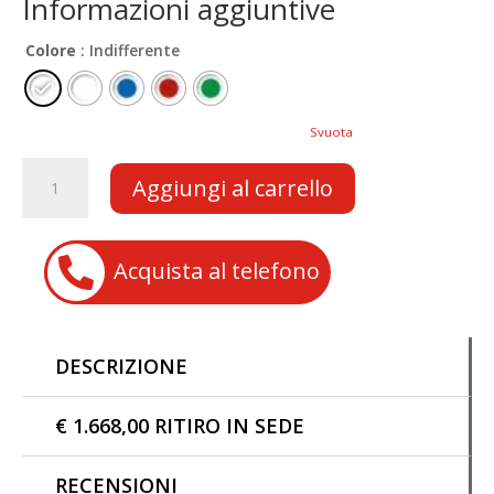
e
at
ai
p
Informazioni aggiuntive
b
s
l
y
Colore
: Indifferente
o
A
Li
o
p
n
Svuota
k
p
k
Midi
Aggiungi al carrello
Quad
ROCCO
RS8

Acquista al telefono
-
A
125
CC
DESCRIZIONE
Automatik
Platin
Line
€ 1.668,00 RITIRO IN SEDE
quantità
RECENSIONI