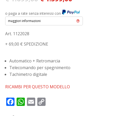
prezzo
prezzo
originale
attuale
o paga a rate senza interessi con
era:
è:
€ 1.699,00.
€ 1.599,00.
maggiori informazioni
Art. 1122028
+ 69,00 € SPEDIZIONE
Automatico + Retromarcia
Telecomando per spegnimento
Tachimetro digitale
RICAMBI PER QUESTO MODELLO
F
W
E
C
ac
h
m
o