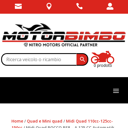




0 prodotti
Home
/
Quad e Mini quad
/
Midi Quad 110cc-125cc-
150cc
/ Midi Quad ROCCO RS8 – A 125 CC Automatik