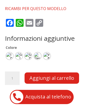
RICAMBI PER QUESTO MODELLO
F
W
E
C
ac
h
m
o
e
at
ai
p
Informazioni aggiuntive
b
s
l
y
Colore
o
A
Li
o
p
n
k
p
k
Midi
Aggiungi al carrello
Quad
QUABLO
RS8A

Acquista al telefono
quantità