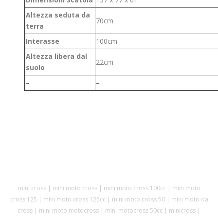
Altezza seduta da
70cm
terra
Interasse
100cm
Altezza libera dal
22cm
suolo
–
–
mini cross | mini moto cross | mini moto cross 100cc | mini moto
cross 125 | mini moto cross 125cc | mini moto cross 50 | mini moto da
cross | mini moto motocross | mini motocross 50cc | minicross |