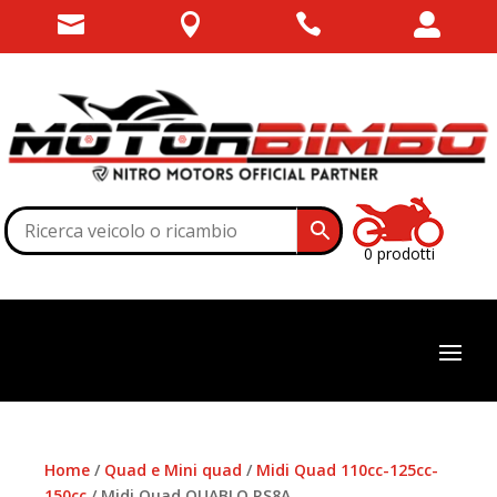




0 prodotti
Home
/
Quad e Mini quad
/
Midi Quad 110cc-125cc-
150cc
/ Midi Quad QUABLO RS8A