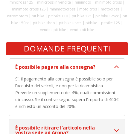
minicross 125 | minicross in vendita | minimoto | minimoto cross |
minimoto cross 125 | minimotocross | moto cros | motocross |
nitromotors | pit bike | pit bike 110 | pit bike 125 | pit bike 125cc | pit
bike 150cc | pit bike shop | pit bike usate | pitbike | pitbike 125 |
vendita pit bike | vendo pit bike
DOMANDE FREQUENTI
È possibile pagare alla consegna?
Sì, il pagamento alla consegna è possibile solo per
l’acquisto dei veicoli, e non per la ricambistica.
Prevede un supplemento del 4%, quali commissioni
d’incasso. Se il contrassegno supera l’importo di 400€
è richiesto un acconto del 20%.
È possibile ritirare l'articolo nella
vostra sede ad Arona?