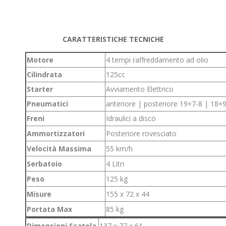
CARATTERISTICHE TECNICHE
Motore
4 tempi raffreddamento ad olio
Cilindrata
125cc
Starter
Avviamento Elettrico
Pneumatici
anteriore | posteriore 19×7-8 | 18×9
Freni
Idraulici a disco
Ammortizzatori
Posteriore rovesciato
Velocità Massima
55 km/h
Serbatoio
4 Litri
Peso
125 kg
Misure
155 x 72 x 44
Portata Max
85 kg
Dimensioni Scatola
137 x 77 x 61