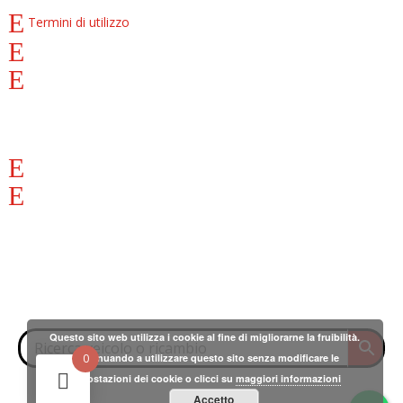
COOKIE E PRIVACY
Termini di utilizzo
Privacy Policy
Cookies Policy
ACCOUNT
Profilo
Carrello
SOCIAL
CERCA
Questo sito web utilizza i cookie al fine di migliorarne la fruibilità.
Continuando a utilizzare questo sito senza modificare le
0
impostazioni dei cookie o clicci su
maggiori informazioni
Accetto