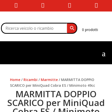




0 prodotti
Home
/
Ricambi
/
Marmitte
/ MARMITTA DOPPIO
SCARICO per MiniQuad Cobra ES / Minimoto 49cc
MARMITTA DOPPIO
SCARICO per MiniQuad
Cobra ES / Minimoto