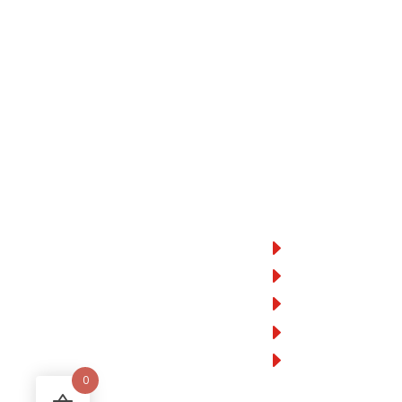
MOTORBIMBO.IT
INFORMAZIONI
(+39) 0322 240011
Azienda
info@motorbimbo.it
Dove siamo
Via Godio e Pirovano, 18
Condizioni di vendi
Lun – Sab dalle 09:00 alle
19:00
Pagamento a rate
Diventa Partner
0