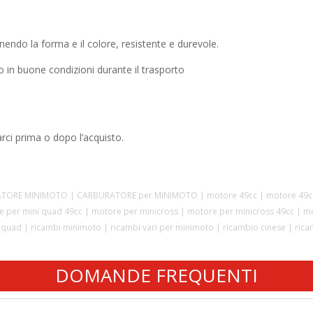
PitBike
quantità
enendo la forma e il colore, resistente e durevole.
 in buone condizioni durante il trasporto
rci prima o dopo l’acquisto.
ATORE MINIMOTO | CARBURATORE per MINIMOTO | motore 49cc | motore 49cc c
 per mini quad 49cc | motore per minicross | motore per minicross 49cc | m
ni quad | ricambi minimoto | ricambi vari per minimoto | ricambio cinese | ric
DOMANDE FREQUENTI