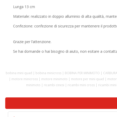
Lunga 13 cm
Materiale: realizzato in doppio alluminio di alta qualità, mant
Confezione: confezione di sicurezza per mantenere il prodotto
Grazie per l’attenzione.
Se hai domande o hai bisogno di aiuto, non esitare a contatta
bobina mini quad | bobina minicross | BOBINA PER MINIMOTO | CARBUR
| motore minicross | motore minimoto | motore per mini quad | motore
minimoto | ricambi cinesi | ricambi mini cross | ricambi mi