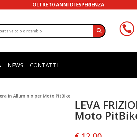
OLTRE 10 ANNI DI ESPERIENZA

A
NEWS
CONTATTI
era in Alluminio per Moto PitBike
LEVA FRIZIO
Moto PitBik
€
12,00