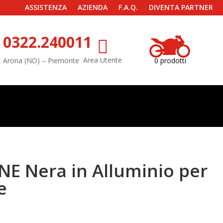
ASSISTENZA
AZIENDA
F.A.Q.
DIVENTA PARTNER
0322.240011

Area Utente
Arona (NO) – Piemonte
0 prodotti
NE Nera in Alluminio per
e