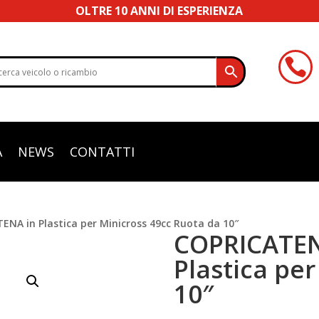
OLTRE 10 ANNI DI ESPERIENZA

A
NEWS
CONTATTI
A in Plastica per Minicross 49cc Ruota da 10″
COPRICATE
Plastica pe
10″