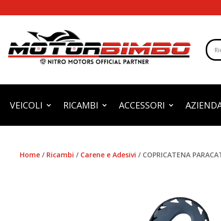
VEICOLI
RICAMBI
ACCESSORI
AZIEND
Home
/
Ricambi
/
Carene e Adesivi
/ COPRICATENA PARACATEN