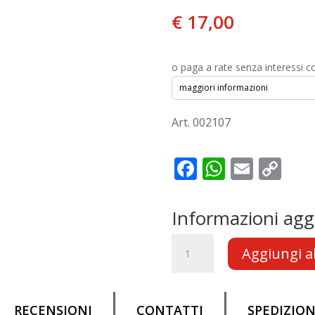
€
17,00
o paga a rate senza interessi 
maggiori informazioni
Art. 002107
F
W
E
C
ac
h
m
o
e
at
ai
p
Informazioni agg
b
s
l
y
COPRICATENA
o
A
Li
Aggiungi al
PARACATENA
o
p
n
in
Plastica
k
p
k
per
RECENSIONI
CONTATTI
SPEDIZIO