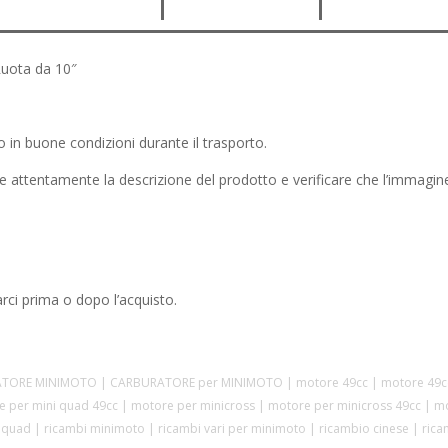
Minicross
49cc
Ruota
uota da 10″
da
10"
quantità
 in buone condizioni durante il trasporto.
ere attentamente la descrizione del prodotto e verificare che l’immagi
rci prima o dopo l’acquisto.
ATORE MINIMOTO | CARBURATORE per MINIMOTO | motore 49cc | motore 49cc c
 per mini quad 49cc | motore per minicross | motore per minicross 49cc | m
ni quad | ricambi minimoto | ricambi vari per minimoto | ricambio cinese | ric