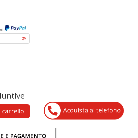
con
iuntive

Acquista al telefono
 carrello
NE E PAGAMENTO