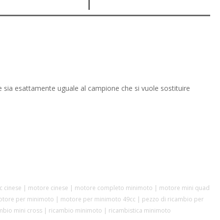
ne sia esattamente uguale al campione che si vuole sostituire
inese | motore cinese | motore completo minimoto | motore mini quad
otore per minimoto | motore per minimoto 49cc | pezzo di ricambio per
ambio mini cross | ricambio minimoto | ricambistica minimoto