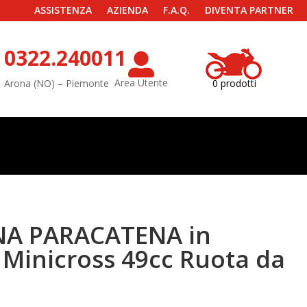
ASSISTENZA
AZIENDA
F.A.Q.
DIVENTA PARTNER
0322.240011

Area Utente
Arona (NO) – Piemonte
0 prodotti
NA PARACATENA in
r Minicross 49cc Ruota da