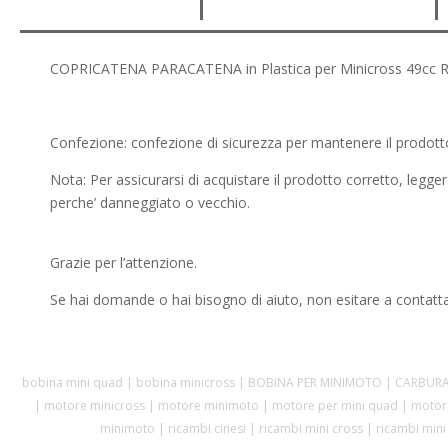
COPRICATENA PARACATENA in Plastica per Minicross 49cc R
Confezione: confezione di sicurezza per mantenere il prodotto
Nota: Per assicurarsi di acquistare il prodotto corretto, legg
perche’ danneggiato o vecchio.
Grazie per l’attenzione.
Se hai domande o hai bisogno di aiuto, non esitare a contatta
bobina mini quad | bobina minicross | BOBINA PER MINIMOTO | CARBUR
| motore minicross | motore minimoto | motore per mini quad | motore
minimoto | ricambi cinesi | ricambi mini cross | ricambi mi