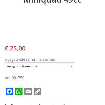
€
25,00
o paga a rate senza interessi con
maggiori informazioni
Art. 001750
F
W
E
C
ac
h
m
o