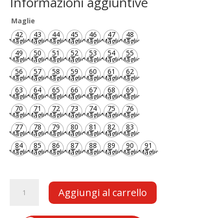
e
at
ai
p
Informazioni aggiuntive
b
s
l
y
Maglie
o
A
Li
42
43
44
45
46
47
48
Maglie
Maglie
Maglie
Maglie
Maglie
Maglie
Maglie
o
p
n
49
50
51
52
53
54
55
k
p
k
Maglie
Maglie
Maglie
Maglie
Maglie
Maglie
Maglie
56
57
58
59
60
61
62
Maglie
Maglie
Maglie
Maglie
Maglie
Maglie
Maglie
63
64
65
66
67
68
69
Maglie
Maglie
Maglie
Maglie
Maglie
Maglie
Maglie
70
71
72
73
74
75
76
Maglie
Maglie
Maglie
Maglie
Maglie
Maglie
Maglie
77
78
79
80
81
82
83
Maglie
Maglie
Maglie
Maglie
Maglie
Maglie
Maglie
84
85
86
87
88
89
90
91
Maglie
Maglie
Maglie
Maglie
Maglie
Maglie
Maglie
Maglie
Catena
Aggiungi al carrello
25H
per
Minimoto