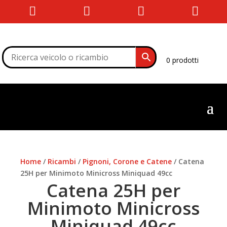




0 prodotti
Home
/
Ricambi
/
Pignoni, Corone e Catene
/ Catena
25H per Minimoto Minicross Miniquad 49cc
Catena 25H per
Minimoto Minicross
Miniquad 49cc