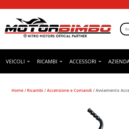
VEICOLI
RICAMBI
ACCESSORI
AZIEND
Home
/
Ricambi
/
Accensione e Comandi
/ Avviamento Acce