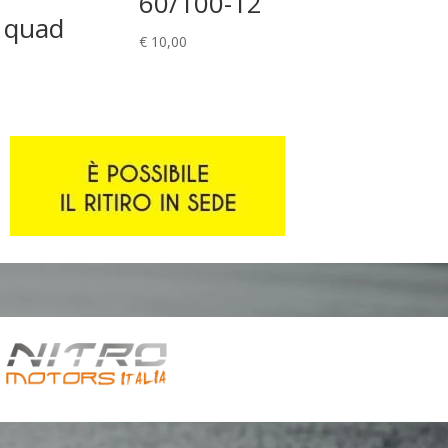
60/100-12
 quad
€
10,00