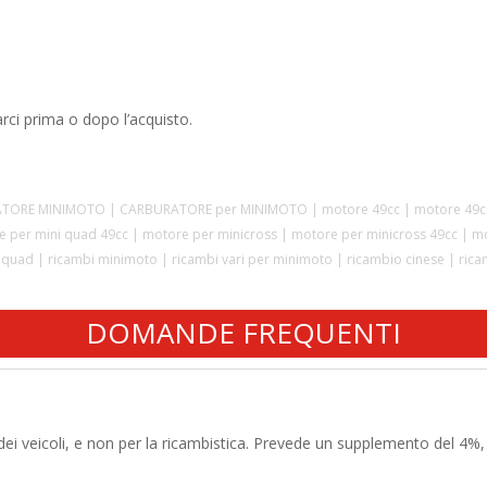
rci prima o dopo l’acquisto.
ATORE MINIMOTO | CARBURATORE per MINIMOTO | motore 49cc | motore 49cc c
 per mini quad 49cc | motore per minicross | motore per minicross 49cc | m
ni quad | ricambi minimoto | ricambi vari per minimoto | ricambio cinese | ric
DOMANDE FREQUENTI
 dei veicoli, e non per la ricambistica. Prevede un supplemento del 4%