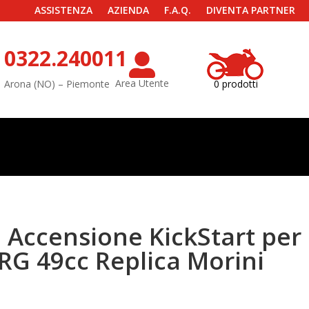
ASSISTENZA
AZIENDA
F.A.Q.
DIVENTA PARTNER
0322.240011

Area Utente
Arona (NO) – Piemonte
0 prodotti
Accensione KickStart per
RG 49cc Replica Morini