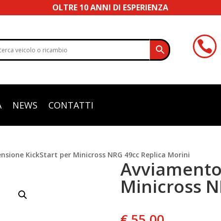
OLTRE 10 ANNI DI ESPERIENZA

A
NEWS
CONTATTI
nsione KickStart per Minicross NRG 49cc Replica Morini
Avviamento 
Minicross N
€
55,00