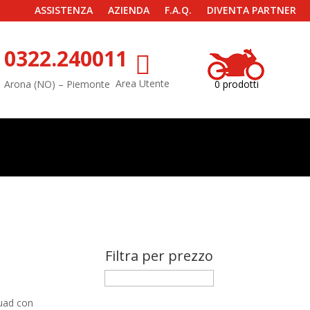
ASSISTENZA
AZIENDA
F.A.Q.
DIVENTA PARTNER
0322.240011

Area Utente
Arona (NO) – Piemonte
0 prodotti
Filtra per prezzo
quad con