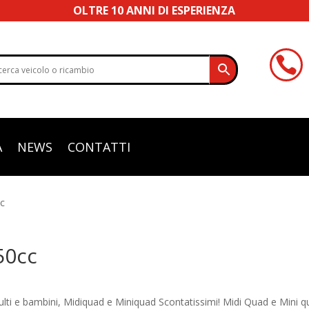
OLTRE 10 ANNI DI ESPERIENZA

A
NEWS
CONTATTI
c
50cc
dulti e bambini, Midiquad e Miniquad Scontatissimi! Midi Quad e Mini 