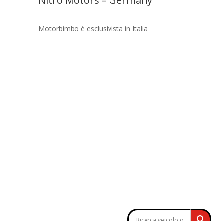
Nitro Motors – Germany
Motorbimbo è esclusivista in Italia
COUNT
SOCIAL
Profilo
Carrello
CERCA