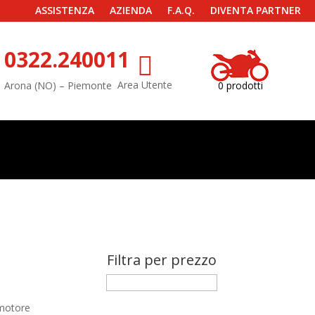
ASSISTENZA
AZIENDA
F.A.Q.
DIVENTA PARTNER
0322.240011

Area Utente
Arona (NO) – Piemonte
0 prodotti
Filtra per prezzo
 motore